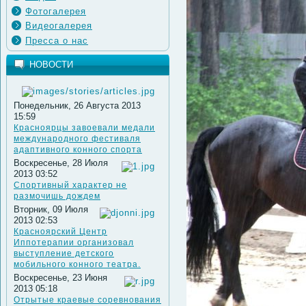
Фотогалерея
Видеогалерея
Пресса о нас
НОВОСТИ
Понедельник, 26 Августа 2013
15:59
Красноярцы завоевали медали
международного фестиваля
адаптивного конного спорта
Воскресенье, 28 Июля
2013 03:52
Спортивный характер не
размочишь дождем
Вторник, 09 Июля
2013 02:53
Красноярский Центр
Иппотерапии организовал
выступление детского
мобильного конного театра.
Воскресенье, 23 Июня
2013 05:18
Отрытые краевые соревнования