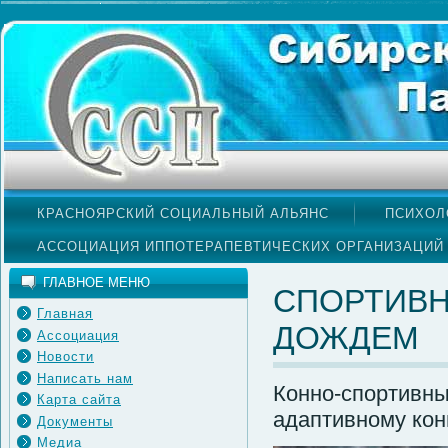
КРАСНОЯРСКИЙ СОЦИАЛЬНЫЙ АЛЬЯНС
ПСИХОЛ
АССОЦИАЦИЯ ИППОТЕРАПЕВТИЧЕСКИХ ОРГАНИЗАЦИЙ
ГЛАВНОЕ МЕНЮ
СПОРТИВН
Главная
ДОЖДЕМ
Ассоциация
Новости
Написать нам
Конно-спортивны
Карта сайта
адаптивному кон
Документы
Медиа