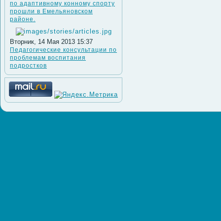
по адаптивному конному спорту
прошли в Емельяновском
районе.
Вторник, 14 Мая 2013 15:37
Педагогические консультации по
проблемам воспитания
подростков