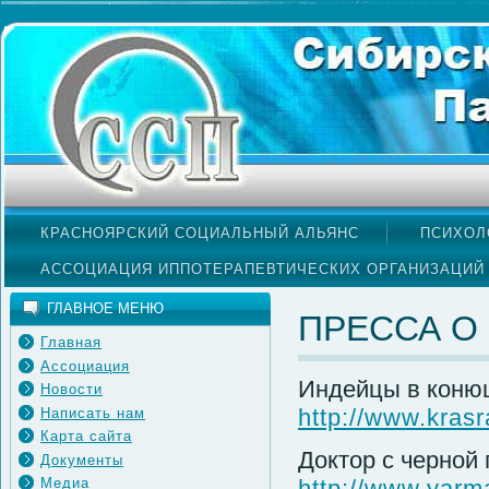
КРАСНОЯРСКИЙ СОЦИАЛЬНЫЙ АЛЬЯНС
ПСИХОЛ
АССОЦИАЦИЯ ИППОТЕРАПЕВТИЧЕСКИХ ОРГАНИЗАЦИЙ
ГЛАВНОЕ МЕНЮ
ПРЕССА О
Главная
Ассоциация
Индейцы в конюш
Новости
http://www.krasr
Написать нам
Карта сайта
Доктор с черной 
Документы
http://www.yarma
Медиа