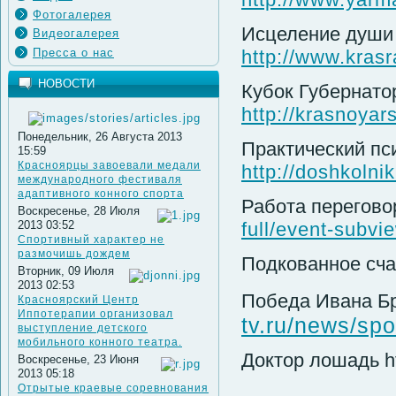
Фотогалерея
Исцеление душ
Видеогалерея
Пресса о нас
http://www.krasr
НОВОСТИ
Кубок Губернато
http://krasnoyar
Понедельник, 26 Августа 2013
Практический пс
15:59
Красноярцы завоевали медали
http://doshkolni
международного фестиваля
адаптивного конного спорта
Работа перегов
Воскресенье, 28 Июля
2013 03:52
full/event-subv
Спортивный характер не
размочишь дождем
Подкованное сч
Вторник, 09 Июля
2013 02:53
Победа Ивана Б
Красноярский Центр
Иппотерапии организовал
tv.ru/news/spo
выступление детского
мобильного конного театра.
Доктор лошадь htt
Воскресенье, 23 Июня
2013 05:18
Отрытые краевые соревнования