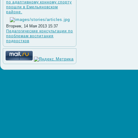
по адаптивному конному спорту
прошли в Емельяновском
районе.
Вторник, 14 Мая 2013 15:37
Педагогические консультации по
проблемам воспитания
подростков